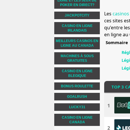
LIGNE ET LES JEUX DE
POKER EN DIRECT?
Les
casinos
JACKPOTCITY
ces sites es
CASINO EN LIGNE
qu'entre les
IRLANDAIS
en ligne au
MEILLEURS CASINOS EN
Sommaire
LIGNE AU CANADA
Régl
MACHINES À SOUS
Légi
GRATUITES
Légi
CASINO EN LIGNE
BLEGIQUE
TOP 3 C
BONUS ROULETTE
GOALRUSH
1
LUCKY31
CASINO EN LIGNE
CANADA
2