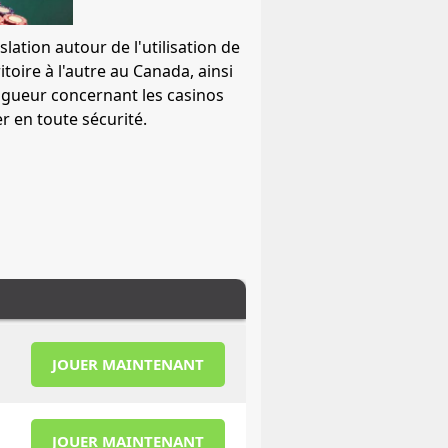
lation autour de l'utilisation de
toire à l'autre au Canada, ainsi
 vigueur concernant les casinos
r en toute sécurité.
JOUER MAINTENANT
JOUER MAINTENANT