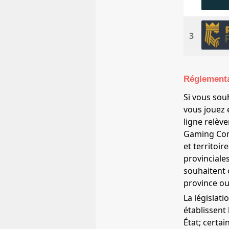
3
Réglementa
Si vous souh
vous jouez 
ligne relève
Gaming Comm
et territoir
provinciale
souhaitent 
province ou
La législati
établissent 
État; certai