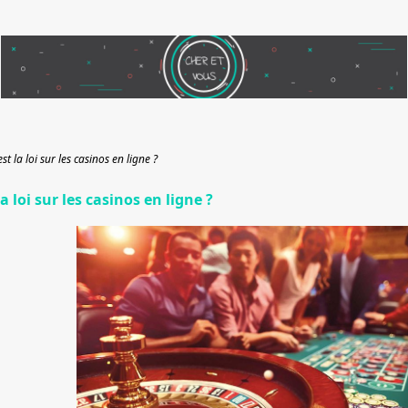
st la loi sur les casinos en ligne ?
a loi sur les casinos en ligne ?