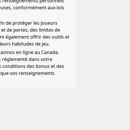
les renseignements personnels
uleuses, conformément aux lois
in de protéger les joueurs
et de pertes, des limites de
nt également offrir des outils et
leurs habitudes de jeu.
casinos en ligne au Canada.
 et réglementé dans votre
s conditions des bonus et des
 ce que vos renseignements